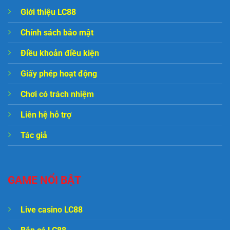
Giới thiệu LC88
Chính sách bảo mật
Điều khoản điều kiện
Giấy phép hoạt động
Chơi có trách nhiệm
Liên hệ hỗ trợ
Tác giả
GAME NỔI BẬT
Live casino LC88