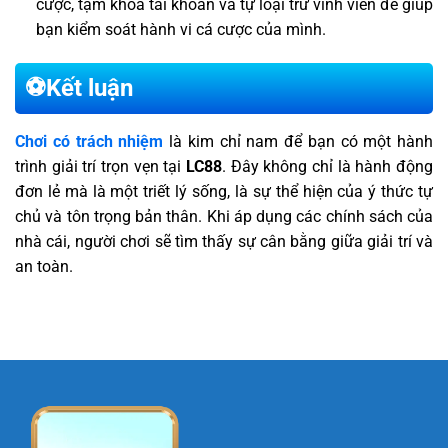
cược, tạm khóa tài khoản và tự loại trừ vĩnh viễn để giúp
bạn kiểm soát hành vi cá cược của mình.
⚽Kết luận
Chơi có trách nhiệm
là kim chỉ nam để bạn có một hành
trình giải trí trọn vẹn tại
LC88
. Đây không chỉ là hành động
đơn lẻ mà là một triết lý sống, là sự thể hiện của ý thức tự
chủ và tôn trọng bản thân. Khi áp dụng các chính sách của
nhà cái, người chơi sẽ tìm thấy sự cân bằng giữa giải trí và
an toàn.