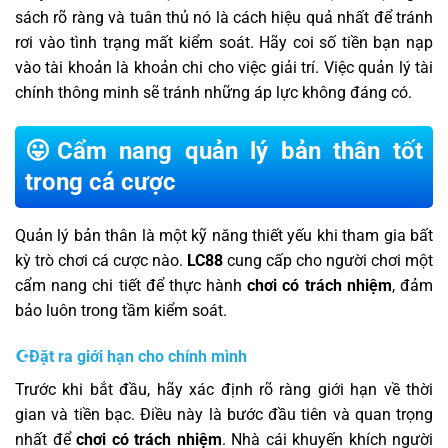
sách rõ ràng và tuân thủ nó là cách hiệu quả nhất để tránh
rơi vào tình trạng mất kiểm soát. Hãy coi số tiền bạn nạp
vào tài khoản là khoản chi cho việc giải trí. Việc quản lý tài
chính thông minh sẽ tránh những áp lực không đáng có.
😛Cẩm nang quản lý bản thân tốt
trong cá cược
Quản lý bản thân là một kỹ năng thiết yếu khi tham gia bất
kỳ trò chơi cá cược nào.
LC88
cung cấp cho người chơi một
cẩm nang chi tiết để thực hành
chơi có trách nhiệm
, đảm
bảo luôn trong tầm kiểm soát.
☪️Đặt ra giới hạn cho chính mình
Trước khi bắt đầu, hãy xác định rõ ràng giới hạn về thời
gian và tiền bạc. Điều này là bước đầu tiên và quan trọng
nhất để
chơi có trách nhiệm
. Nhà cái khuyến khích người