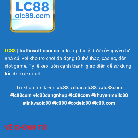
LC88
| trafficsoft.com.co
là trang đại lý được ủy quyền từ
nhà cái với kho trò chơi đa dạng từ thể thao, casino, đến
slot game. Tỷ lệ kèo luôn cạnh tranh, giao diện dễ sử dụng,
tốc độ cực mượt.
Từ khóa tìm kiếm:
#lc88 #nhacailc88 #alc88com
#lc88com #lc88dangnhap #lc88com #khuyenmailc88
#linkvaolc88 #lc888 #codelc88 #lc88.com
VỀ CHÚNG TÔI