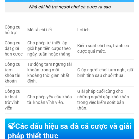
Nhà cái hỗ trợ người chơi cá cược ra sao
Công cụ
Mô tả chi tiết
Lợi ích
hỗ trợ
Công cụ
Cho phép tự thiết lập
Kiểm soát chi tiêu, tránh cá
đặt giới
giới hạn tiền cược theo
cược quá mức.
hạn cược
ngày, tuần hoặc tháng.
Công cụ
Tự động tạm ngưng tài
tạm
khoản trong một
Giúp người chơi tạm nghỉ, giữ
khóa tài
khoảng thời gian nhất
bình tĩnh sau chuỗi thua.
khoản
định.
Công cụ
Giải pháp cuối cùng cho
tự loại
Cho phép yêu cầu khóa
những người gặp khó khăn
trừ vĩnh
tài khoản vĩnh viễn.
trong việc kiểm soát bản
viễn
thân.
🍃Các dấu hiệu sa đà cá cược và giải
pháp thiết thực