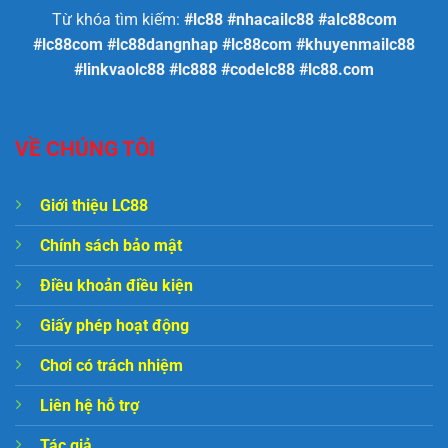
Từ khóa tìm kiếm:
#lc88 #nhacailc88 #alc88com
#lc88com #lc88dangnhap #lc88com #khuyenmailc88
#linkvaolc88 #lc888 #codelc88 #lc88.com
VỀ CHÚNG TÔI
Giới thiệu LC88
Chính sách bảo mật
Điều khoản điều kiện
Giấy phép hoạt động
Chơi có trách nhiệm
Liên hệ hỗ trợ
Tác giả