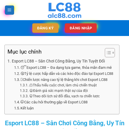
ĐĂNG KÝ
ĐĂNG NHẬP
Mục lục chính
Esport LC88 – Sân Chơi Công Bằng, Uy Tín Tuyệt Đối
😴Esport LC88 – Đa dạng tựa game, thỏa mãn đam mê
🤤Tỷ lệ cược hấp dẫn và các kèo độc đáo tại Esport LC88
🫩Chiến lược nâng cao tỷ lệ thắng khi chơi Esport LC88
🫠Thấu hiểu cuộc chơi, làm chủ chiến thuật
😦Đánh giá sức mạnh thật sự của đội
🤫Theo dõi lịch sử đối đầu, vạch ra chiến lược
🤭Các câu hỏi thường gặp về Esport LC88
Kết luận
Esport LC88 – Sân Chơi Công Bằng, Uy Tín