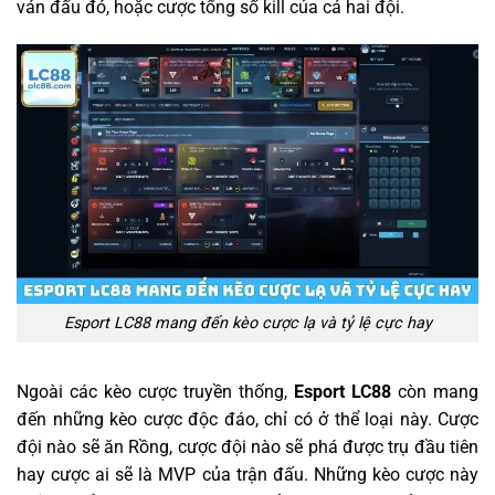
ván đấu đó, hoặc cược tổng số kill của cả hai đội.
Esport LC88 mang đến kèo cược lạ và tỷ lệ cực hay
Ngoài các kèo cược truyền thống,
Esport LC88
còn mang
đến những kèo cược độc đáo, chỉ có ở thể loại này. Cược
đội nào sẽ ăn Rồng, cược đội nào sẽ phá được trụ đầu tiên
hay cược ai sẽ là MVP của trận đấu. Những kèo cược này