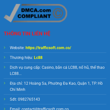
THÔNG TIN LIÊN HỆ
Website:
https://trafficsoft.com.co/
Thương hiệu:
Lc88
Dịch vụ cung cấp: Casino, bắn cá LC88, nổ hũ, thể thao
LC88...
Địa chỉ: 12 Hoàng Sa, Phường Đa Kao, Quận 1, TP. Hồ
Chí Minh
Sđt: 0982765143
Email:
contact@trafficsoft.com.co