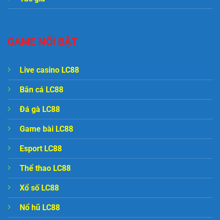
GAME NỔI BẬT
Live casino LC88
Bắn cá LC88
Đá gà LC88
Game bài LC88
Esport LC88
Thể thao LC88
Xổ số LC88
Nổ hũ LC88