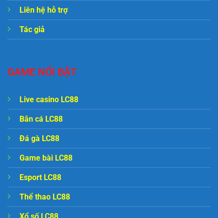
Liên hệ hỗ trợ
Tác giả
GAME NỔI BẬT
Live casino LC88
Bắn cá LC88
Đá gà LC88
Game bài LC88
Esport LC88
Thể thao LC88
Xổ số LC88