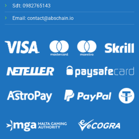
Sđt: 0982765143
Email:
contact@abschain.io