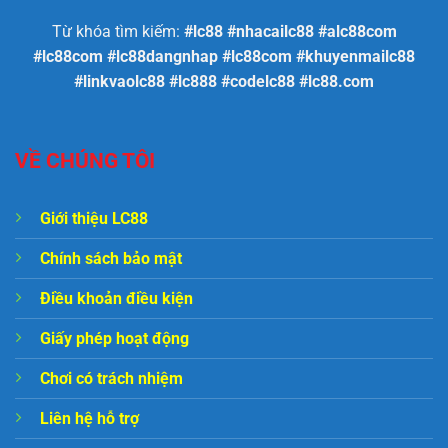
Từ khóa tìm kiếm:
#lc88 #nhacailc88 #alc88com
#lc88com #lc88dangnhap #lc88com #khuyenmailc88
#linkvaolc88 #lc888 #codelc88 #lc88.com
VỀ CHÚNG TÔI
Giới thiệu LC88
Chính sách bảo mật
Điều khoản điều kiện
Giấy phép hoạt động
Chơi có trách nhiệm
Liên hệ hỗ trợ