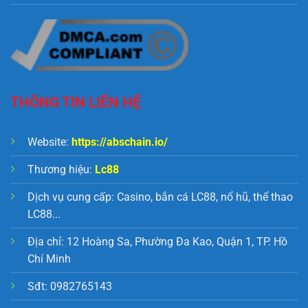
THÔNG TIN LIÊN HỆ
Website:
https://abschain.io/
Thương hiệu:
Lc88
Dịch vụ cung cấp: Casino, bắn cá LC88, nổ hũ, thể thao
LC88...
Địa chỉ: 12 Hoàng Sa, Phường Đa Kao, Quận 1, TP. Hồ
Chí Minh
Sđt: 0982765143