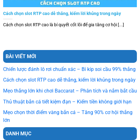
Cách chọn slot RTP cao dễ thắng, kiếm lời khủng trong ngày
Cách chọn slot RTP cao là bí quyết cốt lõi để gia tăng cơ hội [...]
BÀI VIẾT MỚI
Chiến lược đánh lô rơi chuẩn xác – Bí kíp soi cầu 99% thắng
Cách chọn slot RTP cao dễ thắng, kiếm lời khủng trong ngày
Mẹo thắng lớn khi chơi Baccarat – Phân tích và nắm bắt cầu
Thủ thuật bắn cá tiết kiệm đạn – Kiếm tiền không giới hạn
Mẹo chọn thời điểm vàng bắn cá – Tăng 90% cơ hội thắng
lớn
DANH MỤC